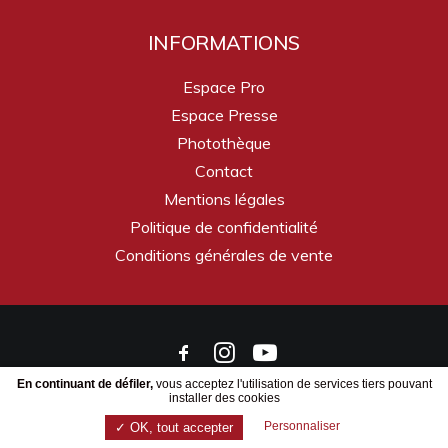
INFORMATIONS
Espace Pro
Espace Presse
Photothèque
Contact
Mentions légales
Politique de confidentialité
Conditions générales de vente
En continuant de défiler,
vous acceptez l'utilisation de services tiers pouvant
installer des cookies
© 2026 Saucisse de Morteau | Réalisé par
Tête De Com
Personnaliser
✓ OK, tout accepter