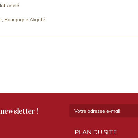
at ciselé.
er, Bourgogne Aligoté
newsletter !
PLAN DU SITE